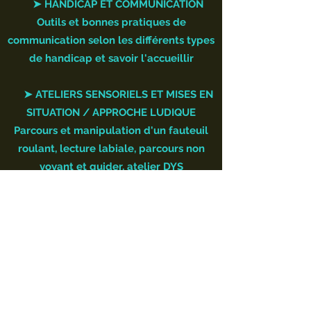
➤ HANDICAP ET COMMUNICATION
Outils et bonnes pratiques de
communication selon les différents types
de handicap et savoir l'accueillir
➤ ATELIERS SENSORIELS ET MISES EN
SITUATION / APPROCHE LUDIQUE
Parcours et manipulation d'un fauteuil
roulant, lecture labiale, parcours non
voyant et guider, atelier DYS
★ PEDAGOGIE
Ateliers de mise en situation, quiz, vidéos,
apports théoriques, expérimentation,
échanges interactifs.
★ PUBLIC