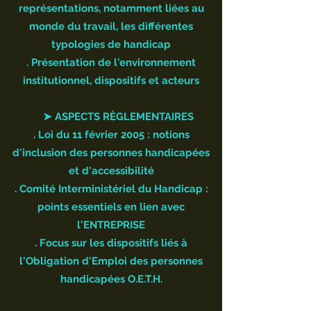
représentations, notamment liées au
monde du travail, les différentes
typologies de handicap
. Présentation de l'environnement
institutionnel, dispositifs et acteurs
➤ ASPECTS RÈGLEMENTAIRES
. Loi du 11 février 2005 : notions
d'inclusion des personnes handicapées
et d'accessibilité
. Comité Interministériel du Handicap :
points essentiels en lien avec
l'ENTREPRISE
. Focus sur les dispositifs liés à
l'Obligation d'Emploi des personnes
handicapées O.E.T.H.