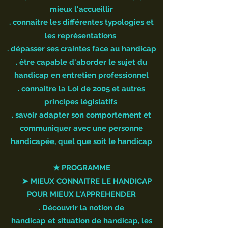
mieux l'accueillir
. connaitre les différentes typologies et
les représentations
. dépasser ses craintes face au handicap
. être capable d'aborder le sujet du
handicap en entretien professionnel
. connaitre la Loi de 2005 et autres
principes législatifs
. savoir adapter son comportement et
communiquer avec une personne
handicapée, quel que soit le handicap
★ PROGRAMME
➤ MIEUX CONNAITRE LE HANDICAP
POUR MIEUX L'APPREHENDER
. Découvrir la notion de
handicap et situation de handicap, les